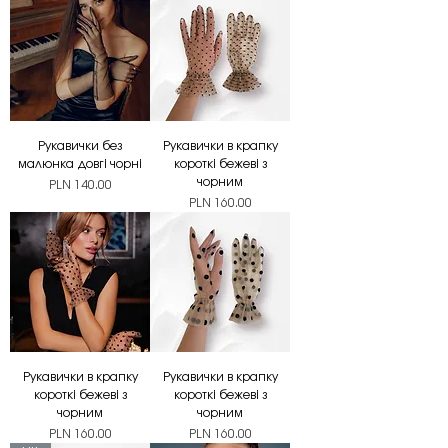
Рукавички без
Рукавички в крапку
малюнка довгі чорні
короткі бежеві з
чорним
Price
PLN 140.00
Price
PLN 160.00
Рукавички в крапку
Рукавички в крапку
короткі бежеві з
короткі бежеві з
чорним
чорним
Price
Price
PLN 160.00
PLN 160.00