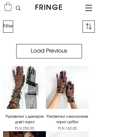
FRINGE
Filter
Load Previous
Рукавички з декором
Рукавички з малюнком
довгі чорні
чорні срібні
Price
Price
PLN 250.00
PLN 160.00