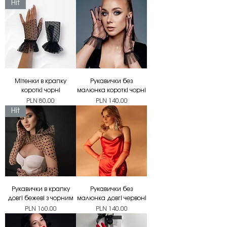
Hit
Мітенки в крапку
Рукавички без
короткі чорні
малюнка короткі чорні
Price
Price
PLN 80.00
PLN 140.00
Hit
Рукавички в крапку
Рукавички без
довгі бежеві з чорним
малюнка довгі червоні
Price
Price
PLN 160.00
PLN 140.00