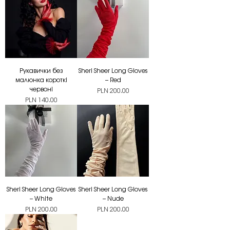
Рукавички без
Sheri Sheer Long Gloves
малюнка короткі
– Red
червоні
Price
PLN 200.00
Price
PLN 140.00
Sheri Sheer Long Gloves
Sheri Sheer Long Gloves
– White
– Nude
Price
Price
PLN 200.00
PLN 200.00