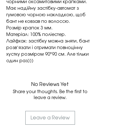
чорними оксамитовими крапками.
Має надійну застібку-автомат з
гумовою чорною накладкою, щоб
бант не ковзав по волоссю.
Розмір крапок 3 мм.
Матеріал: 100% поліестер.
Лайфхак: застібку можна зняти, бант
розвʼязати і отримати повноцінну
хустку розміром 90*90 см. Але тільки
один раз)))
No Reviews Yet
Share your thoughts. Be the first to
leave a review.
Leave a Review