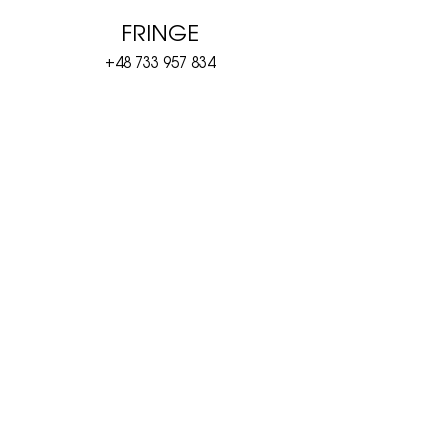
FRINGE
+48 733 957 834
+380 97 962 41 99
Viber
fringecall@gmail.com
Orders & Shipping
Returns & Exchanges
About
Contact
All Products
Gloves
Skarves
Socks
Hair Bows