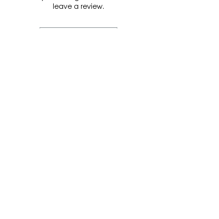
leave a review.
Leave a Review
FRINGE
+48 733 957 834
+380 97 962 41 99
Viber
fringecall@gmail.com
Orders & Shipping
Returns & Exchanges
About
Contact