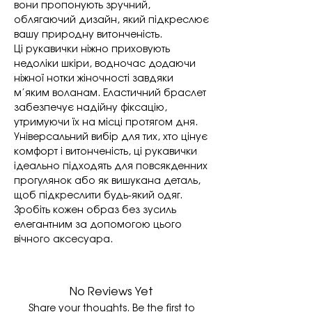
вони пропонують зручний,
облягаючий дизайн, який підкреслює
вашу природну витонченість.
Ці рукавички ніжно приховують
недоліки шкіри, водночас додаючи
ніжної нотки жіночності завдяки
м’яким воланам. Еластичний браслет
забезпечує надійну фіксацію,
утримуючи їх на місці протягом дня.
Універсальний вибір для тих, хто цінує
комфорт і витонченість, ці рукавички
ідеально підходять для повсякденних
прогулянок або як вишукана деталь,
щоб підкреслити будь-який одяг.
Зробіть кожен образ без зусиль
елегантним за допомогою цього
вічного аксесуара.
No Reviews Yet
Share your thoughts. Be the first to