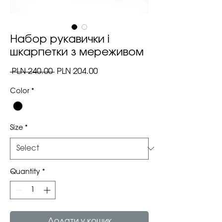
Набор рукавички і
шкарпетки з мереживом
Regular
Sale
 PLN 240.00 
PLN 204.00
Price
Price
Color
*
Size
*
Quantity
*
Додати у кошик