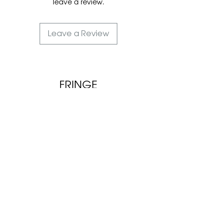
leave a review.
Leave a Review
FRINGE
+48 733 957 834
+380 97 962 41 99
Viber
fringecall@gmail.com
Orders & Shipping
Returns & Exchanges
About
Contact